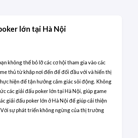
poker lớn tại Hà Nội
ạn không thể bỏ lỡ các cơ hội tham gia vào các
ame thủ từ khắp nơi đến để đối đầu với và hiển thị
 thực hiện để tận hưởng cảm giác sôi động. Không
ức các giải đấu poker lớn tại Hà Nội, giúp game
 giải đấu poker lớn ở Hà Nội để giúp cải thiện
 Với sự phát triển không ngừng của thị trường