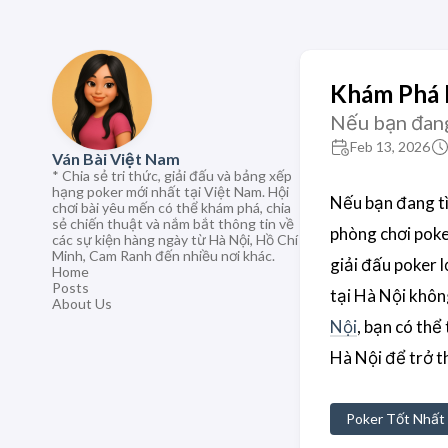
Khám Phá P
Nếu bạn đang 
Feb 13, 2026
Ván Bài Việt Nam
* Chia sẻ tri thức, giải đấu và bảng xếp
hạng poker mới nhất tại Việt Nam. Hội
Nếu bạn đang tì
chơi bài yêu mến có thể khám phá, chia
sẻ chiến thuật và nắm bắt thông tin về
phòng chơi poker
các sự kiện hàng ngày từ Hà Nội, Hồ Chí
Minh, Cam Ranh đến nhiều nơi khác.
giải đấu poker 
Home
Posts
tại Hà Nội không
About Us
Nội
, bạn có thể
Hà Nội để trở t
Poker Tốt Nhất 