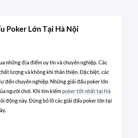
ấu Poker Lớn Tại Hà Nội
qua những địa điểm uy tín và chuyên nghiệp. Các
chất lượng và không khí thân thiện. Đặc biệt, các
 dư đến chuyên nghiệp. Những giải đấu poker lớn
của người chơi. Khi tìm kiếm
poker tốt nhất tại Hà
sôi động này. Đừng bỏ lỡ các giải đấu poker lớn tại
ày.