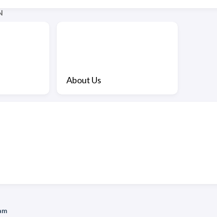
N
About Us
Nam