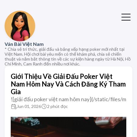
Ván Bài Việt Nam
* Chia sẻ tri thức, giải đấu và bảng xếp hạng poker mới nhất tại
Việt Nam. Hội chơi bài yêu mến có thể khám phá, chia sẻ chiến
thuật và nắm bắt thông tin về các sự kiện hàng ngày từ Hà Nội, Hồ
Chí Minh, Cam Ranh đến nhiều nơi khác.
Giới Thiệu Về Giải Đấu Poker Việt
Nam Hôm Nay Và Cách Đăng Ký Tham
Gia
![giải đấu poker việt nam hôm nay](/static/files/m
Jun 01, 2026
2 phút đọc