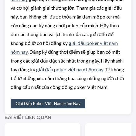
và cơ hội giành giải thưởng lớn. Tham gia các giải đấu
này, bạn không chỉ được thỏa mãn đam mê poker mà
còn nâng cao kỹ năng chơi poker của mình. Hãy theo
dõi các thông báo và lịch trình của các giải đấu để
không bỏ lỡ cơ hội đăng ký
giải đấu poker việt nam
hôm nay
. Đăng ký đúng thời điểm sẽ giúp bạn có mặt
trong các giải đấu đặc sắc nhất trong ngày. Hãy nhanh
tay đăng ký
giải đấu poker việt nam hôm nay
để không
bỏ lỡ những xúc cảm thăng hoa cùng những người chơi
đẳng cấp nhất của cộng đồng poker Việt Nam.
Giải Đấu Poker Việt Nam Hôm Nay
BÀI VIẾT LIÊN QUAN