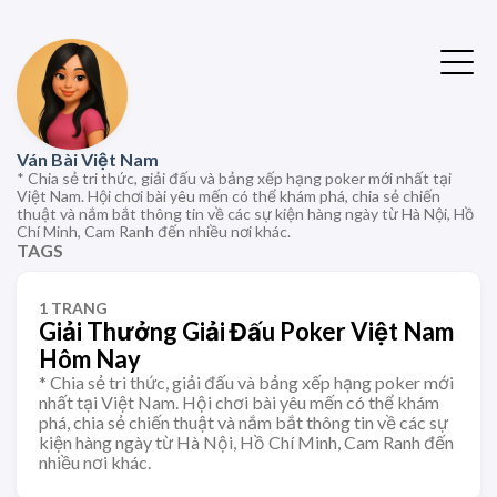
Ván Bài Việt Nam
* Chia sẻ tri thức, giải đấu và bảng xếp hạng poker mới nhất tại
Việt Nam. Hội chơi bài yêu mến có thể khám phá, chia sẻ chiến
thuật và nắm bắt thông tin về các sự kiện hàng ngày từ Hà Nội, Hồ
Chí Minh, Cam Ranh đến nhiều nơi khác.
TAGS
1 TRANG
Giải Thưởng Giải Đấu Poker Việt Nam
Hôm Nay
* Chia sẻ tri thức, giải đấu và bảng xếp hạng poker mới
nhất tại Việt Nam. Hội chơi bài yêu mến có thể khám
phá, chia sẻ chiến thuật và nắm bắt thông tin về các sự
kiện hàng ngày từ Hà Nội, Hồ Chí Minh, Cam Ranh đến
nhiều nơi khác.