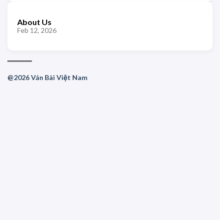
About Us
Feb 12, 2026
@2026 Ván Bài Việt Nam